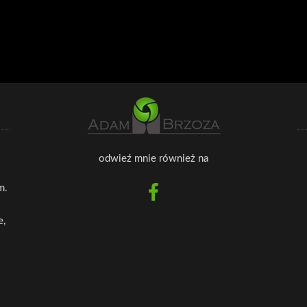
odwieź mnie również na
m.
e,