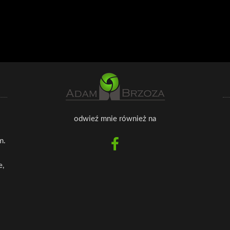
odwieź mnie również na
m.
e,