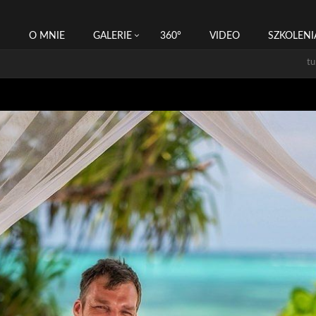
I
O MNIE
GALERIE
360°
VIDEO
SZKOLENI
tu