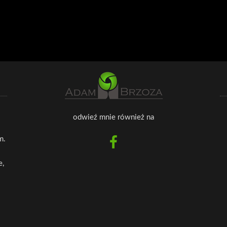
odwieź mnie również na
m.
e,