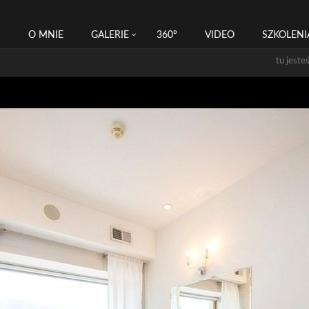
I
O MNIE
GALERIE
360°
VIDEO
SZKOLENI
tu jeste