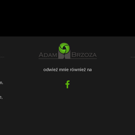
odwieź mnie również na
m.
e,