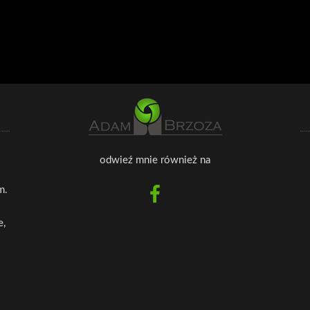
odwieź mnie również na
m.
e,