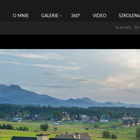
I
O MNIE
GALERIE
360°
VIDEO
SZKOLENI
tu jesteś: St