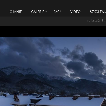
I
O MNIE
GALERIE
360°
VIDEO
SZKOLENI
tu jesteś: St