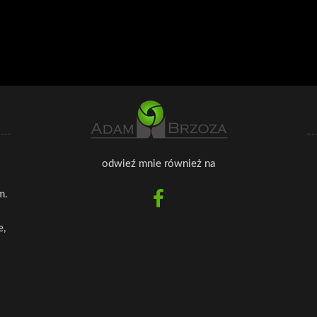
odwieź mnie również na
m.
e,