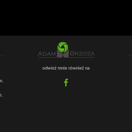
odwieź mnie również na
m.
e,